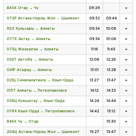
845Х Отар → Чу
09:29
072Р Астана-Нурлы Жол → Шымкент
09:32
09:44
110Х Кульсары → Алматы
09:34
10:06
077Х Актау → Алматы
09:34
10:06
073Ц Жезказган → Алматы
11:16
11:45
034Т Актобе → Алматы
12:06
12:26
041Р Атырау → Алматы
13:01
13:28
021Ц Семипалатинск → Кзыл-Орда
13:27
13:47
015Т Алматы → Петропавловск
14:12
14:32
056Ц Кокшетау → Кзыл-Орда
14:24
14:44
076Х Кзыл-Орда → Петропавловск
14:42
15:12
846Х Чу → Отар
15:30
204Ц Астана-Нурлы Жол → Шымкент
15:27
15:47