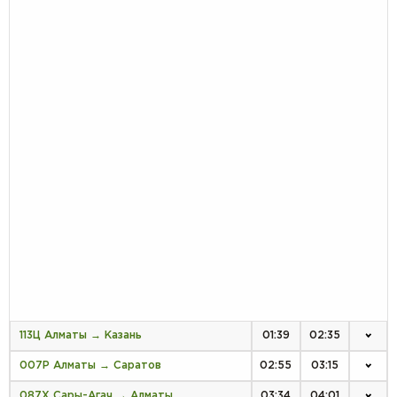
113Ц Алматы → Казань
01:39
02:35
007Р Алматы → Саратов
02:55
03:15
087Х Сары-Агач → Алматы
03:34
04:01