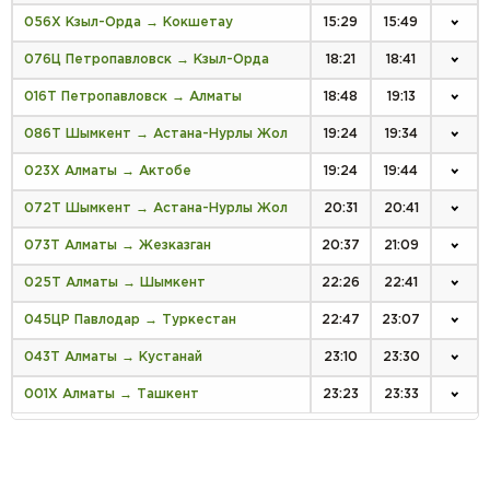
056Х Кзыл-Орда → Кокшетау
15:29
15:49
076Ц Петропавловск → Кзыл-Орда
18:21
18:41
016Т Петропавловск → Алматы
18:48
19:13
086Т Шымкент → Астана-Нурлы Жол
19:24
19:34
023Х Алматы → Актобе
19:24
19:44
072Т Шымкент → Астана-Нурлы Жол
20:31
20:41
073Т Алматы → Жезказган
20:37
21:09
025Т Алматы → Шымкент
22:26
22:41
045ЦР Павлодар → Туркестан
22:47
23:07
043Т Алматы → Кустанай
23:10
23:30
001Х Алматы → Ташкент
23:23
23:33