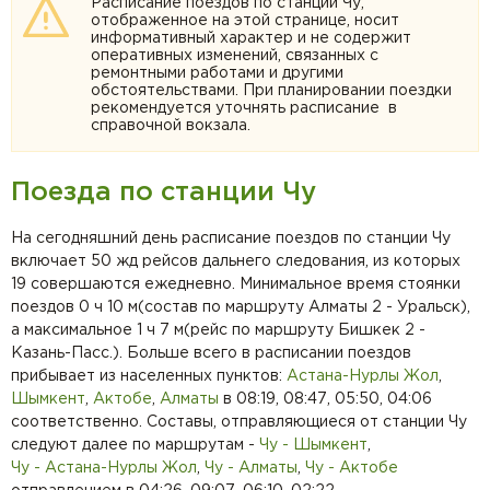
Расписание поездов по станции Чу,
отображенное на этой странице, носит
информативный характер и не содержит
оперативных изменений, связанных с
ремонтными работами и другими
обстоятельствами. При планировании поездки
рекомендуется уточнять расписание в
справочной вокзала.
Поезда по станции Чу
На сегодняшний день расписание поездов по станции Чу
включает 50 жд рейсов дальнего следования, из которых
19 совершаются ежедневно. Минимальное время стоянки
поездов 0 ч 10 м(состав по маршруту Алматы 2 - Уральск),
а максимальное 1 ч 7 м(рейс по маршруту Бишкек 2 -
Казань-Пасс.). Больше всего в расписании поездов
прибывает из населенных пунктов:
Астана-Нурлы Жол
,
Шымкент
,
Актобе
,
Алматы
в 08:19, 08:47, 05:50, 04:06
соответственно. Составы, отправляющиеся от станции Чу
следуют далее по маршрутам -
Чу - Шымкент
,
Чу - Астана-Нурлы Жол
,
Чу - Алматы
,
Чу - Актобе