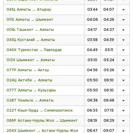
041Ц Алматы → Атырау
03:44
04:07
011Х Алматы → Шымкент
04:06
04:26
001Ь Ташкент → Алматы
04:17
04:27
043Ц Кустанай → Алматы
03:58
04:39
046Х Туркестан → Павлодар
04:49
05:11
012Х Шымкент → Алматы
05:10
05:24
077Р Алматы → Актау
04:56
05:26
024Ц Актобе → Алматы
05:50
06:10
077Т Алматы → Кульсары
05:50
06:10
028Т Уральск → Алматы
06:38
06:48
022Т Кзыл-Орда → Семипалатинск
06:55
07:15
086Р Астана-Нурлы Жол → Шымкент
08:19
08:29
204Х Шымкент → Астана-Нурлы Жол
08:47
09:07